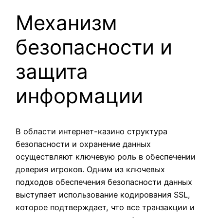
Механизм
безопасности и
защита
информации
В области интернет-казино структура
безопасности и охранение данных
осуществляют ключевую роль в обеспечении
доверия игроков. Одним из ключевых
подходов обеспечения безопасности данных
выступает использование кодирования SSL,
которое подтверждает, что все транзакции и