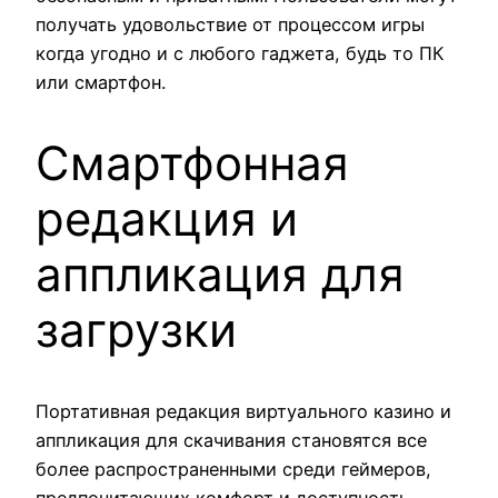
получать удовольствие от процессом игры
когда угодно и с любого гаджета, будь то ПК
или смартфон.
Смартфонная
редакция и
аппликация для
загрузки
Портативная редакция виртуального казино и
аппликация для скачивания становятся все
более распространенными среди геймеров,
предпочитающих комфорт и доступность.