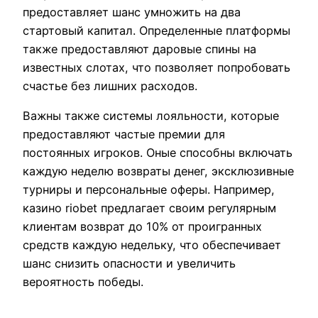
предоставляет шанс умножить на два
стартовый капитал. Определенные платформы
также предоставляют даровые спины на
известных слотах, что позволяет попробовать
счастье без лишних расходов.
Важны также системы лояльности, которые
предоставляют частые премии для
постоянных игроков. Оные способны включать
каждую неделю возвраты денег, эксклюзивные
турниры и персональные оферы. Например,
казино riobet предлагает своим регулярным
клиентам возврат до 10% от проигранных
средств каждую недельку, что обеспечивает
шанс снизить опасности и увеличить
вероятность победы.