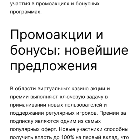
участия в промоакциях и бонусных
программах.
Промоакции и
бонусы: новейшие
предложения
В области виртуальных казино акции и
премии выполняют ключевую задачу в
приманивании новых пользователей и
поддержании регулярных игроков. Премии за
подписку являются одним из самых
популярных оферт. Новые участники способны
получить вплоть до 100% на первый вклад, что