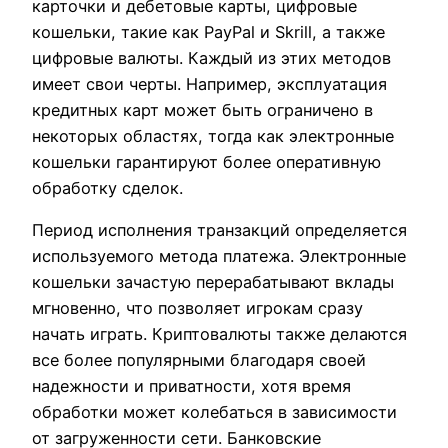
карточки и дебетовые карты, цифровые
кошельки, такие как PayPal и Skrill, а также
цифровые валюты. Каждый из этих методов
имеет свои черты. Например, эксплуатация
кредитных карт может быть ограничено в
некоторых областях, тогда как электронные
кошельки гарантируют более оперативную
обработку сделок.
Период исполнения транзакций определяется
используемого метода платежа. Электронные
кошельки зачастую перерабатывают вклады
мгновенно, что позволяет игрокам сразу
начать играть. Криптовалюты также делаются
все более популярными благодаря своей
надежности и приватности, хотя время
обработки может колебаться в зависимости
от загруженности сети. Банковские