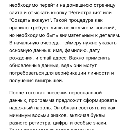
необходимо перейти на домашнюю страницу
сайта и отыскать кнопку “Регистрация” или
“Создать аккаунт”. Такой процедура как
правило требует лишь несколько мгновений,
но необходимо быть внимательным к деталям.
В начальную очередь, геймеру нужно указать
основную данные: имя, фамилию, дату
рождения, и email адрес. Важно применять
обновленные данные, ведь они могут
потребоваться для верификации личности и
получения выигрышей.
После того как внесения персональной
данных, программа предложит сформировать
надежный пароль. Он обязан состоять из как
минимум восьми знаков, включая буквы
разного регистра, цифры и особые знаки.