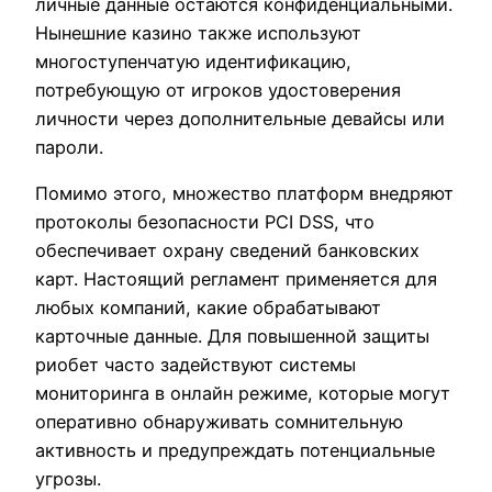
личные данные остаются конфиденциальными.
Нынешние казино также используют
многоступенчатую идентификацию,
потребующую от игроков удостоверения
личности через дополнительные девайсы или
пароли.
Помимо этого, множество платформ внедряют
протоколы безопасности PCI DSS, что
обеспечивает охрану сведений банковских
карт. Настоящий регламент применяется для
любых компаний, какие обрабатывают
карточные данные. Для повышенной защиты
риобет часто задействуют системы
мониторинга в онлайн режиме, которые могут
оперативно обнаруживать сомнительную
активность и предупреждать потенциальные
угрозы.