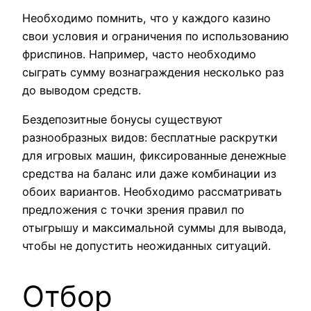
Необходимо помнить, что у каждого казино
свои условия и ограничения по использованию
фриспинов. Например, часто необходимо
сыграть сумму вознаграждения несколько раз
до выводом средств.
Бездепозитные бонусы существуют
разнообразных видов: бесплатные раскрутки
для игровых машин, фиксированные денежные
средства на баланс или даже комбинации из
обоих вариантов. Необходимо рассматривать
предложения с точки зрения правил по
отыгрышу и максимальной суммы для вывода,
чтобы не допустить неожиданных ситуаций.
Отбор