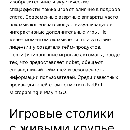
Изобразительные и акустические
спецэффекты также играют влияние в подборе
слота. Современные азартные аппараты часто
показывают впечатляющую визуализацию и
интерактивные дополнительные игры. Не
менее моментом оказывается присутствие
лицензии у создателя гейм-продуктов.
Сертифицированные игровые автоматы, вроде
тех, что предоставляет riobet, обещают
справедливый геймплей и безопасность
информации пользователей. Среди известных
производителей стоит отметить NetEnt,
Microgaming и Play’n GO.
Игровые столики
с живыми крупье