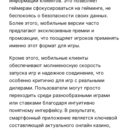
информации клиентов. Это позволяет
геймерам сфокусироваться на гейминге, не
беспокоясь о безопасности своих данных.
Более этого, мобильные версии часто
предлагают эксклюзивные премии и
промоакции, что поощряет игроков применять
именно этот формат для игры.
Кроме этого, мобильные клиенты
обеспечивают молниеносную скорость
запуска игр и надежное соединение, что
особенно критично для игр с реальными
дилерами. Пользователи могут просто
переходить среди разнообразными играми
или ставками благодаря интуитивно
понятному интерфейсу. В результате,
смартфонный приложение является ключевой
составляющей актуального онлайн казино,