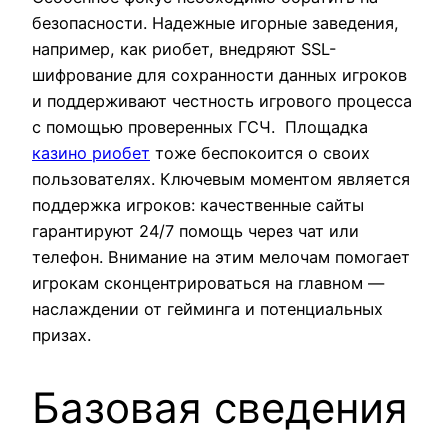
безопасности. Надежные игорные заведения,
например, как риобет, внедряют SSL-
шифрование для сохранности данных игроков
и поддерживают честность игрового процесса
с помощью проверенных ГСЧ. Площадка
казино риобет
тоже беспокоится о своих
пользователях. Ключевым моментом является
поддержка игроков: качественные сайты
гарантируют 24/7 помощь через чат или
телефон. Внимание на этим мелочам помогает
игрокам сконцентрироваться на главном —
наслаждении от гейминга и потенциальных
призах.
Базовая сведения