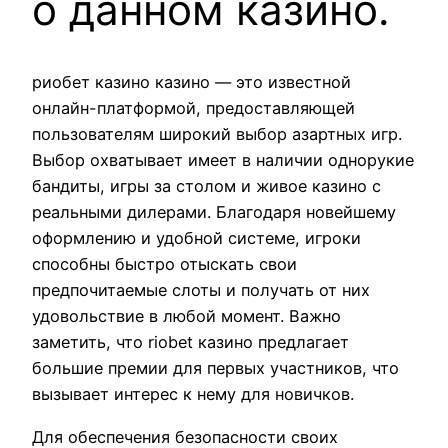
о данном казино.
риобет казино казино — это известной
онлайн-платформой, предоставляющей
пользователям широкий выбор азартных игр.
Выбор охватывает имеет в наличии однорукие
бандиты, игры за столом и живое казино с
реальными дилерами. Благодаря новейшему
оформлению и удобной системе, игроки
способны быстро отыскать свои
предпочитаемые слоты и получать от них
удовольствие в любой момент. Важно
заметить, что riobet казино предлагает
большие премии для первых участников, что
вызывает интерес к нему для новичков.
Для обеспечения безопасности своих